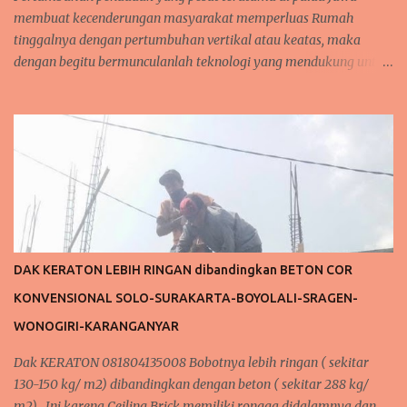
membuat kecenderungan masyarakat memperluas Rumah
tinggalnya dengan pertumbuhan vertikal atau keatas, maka
dengan begitu bermunculanlah teknologi yang mendukung untuk
renovasi bangunan vertikal. Teknologi yang sudah umum
digunakan adalah dengan metode pengecoran beton
(semen+pasir+split kerikil), namun teknologi ini mempunyai
kelemahan jika dilaksanakan pada luas perlantainya yang kecil
karena harga biaya permeter perseginya menjadi tinggi... apalagi
jika akses pengerjaan sempit dan jumlah tenaga kerja yang
sedikit atau terbatas. Dak Keraton (KERAmik beTON)
menyempurnakan hal tersebut... sangat efektif untuk luas kecil
atau terbatas dan lahan dan akses sempit LIGHTGROUP
DAK KERATON LEBIH RINGAN dibandingkan BETON COR
INDONESIA Jl KH Muhdi Gg Komajaya No 53 Dewan
KONVENSIONAL SOLO-SURAKARTA-BOYOLALI-SRAGEN-
Maguwoharjo Depok Sleman Yogyakarta 088802725212 /
081804135008 / 081325157177 Invite Pin BB 53897EDC
WONOGIRI-KARANGANYAR
www.dakkeratonjogja.com www.lightgroupindonesia.com
Dak KERATON 081804135008 Bobotnya lebih ringan ( sekitar
130-150 kg/ m2) dibandingkan dengan beton ( sekitar 288 kg/
m2) . Ini karena Ceiling Brick memiliki rongga didalamnya dan