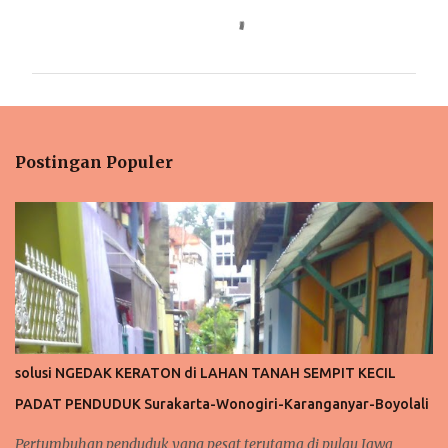
K
o
m
e
n
t
Postingan Populer
a
r
solusi NGEDAK KERATON di LAHAN TANAH SEMPIT KECIL
PADAT PENDUDUK Surakarta-Wonogiri-Karanganyar-Boyolali
Pertumbuhan penduduk yang pesat terutama di pulau Jawa