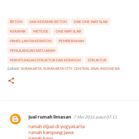
Surabaya
BETON
DAK KERAMIK BETON
DAK ONE WAY SLAB
KERAMIK
METODE
ONE WAY SLAB
PANEL LANTAI KERATON
PEMBEBANAN
PENULANGAN SATU ARAH
PERHITUNGAN STRUKTUR DAK KERATON
STRUKTUR
Lokasi:
SURAKARTA, SURAKARTA CITY, CENTRAL JAVA, INDONESIA
jual rumah limasan
7 Mei 2016 pukul 07.11
K
rumah dijual di yogyakarta
o
rumah kampung jawa
m
rumah kayu