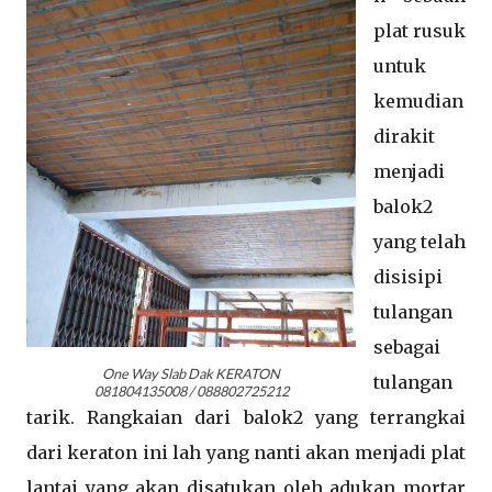
plat rusuk
untuk
kemudian
dirakit
menjadi
balok2
yang telah
disisipi
tulangan
sebagai
One Way Slab Dak KERATON
tulangan
081804135008 / 088802725212
tarik. Rangkaian dari balok2 yang terrangkai
dari keraton ini lah yang nanti akan menjadi plat
lantai yang akan disatukan oleh adukan mortar