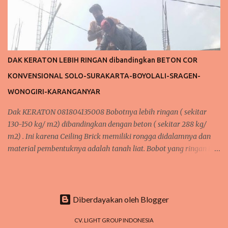
DAK KERATON LEBIH RINGAN dibandingkan BETON COR
KONVENSIONAL SOLO-SURAKARTA-BOYOLALI-SRAGEN-
WONOGIRI-KARANGANYAR
Dak KERATON 081804135008 Bobotnya lebih ringan ( sekitar
130-150 kg/ m2) dibandingkan dengan beton ( sekitar 288 kg/
m2) . Ini karena Ceiling Brick memiliki rongga didalamnya dan
material pembentuknya adalah tanah liat. Bobot yang ringan ini
menyebabkan beban strukur yang didukung oleh kolom bisa
dihemat. Selain itu, menurut Ir. Bambang Mursodo, keuntungan
bobot yang ringan akan memperkecil gaya gempa yang diterima
oleh stuktur bangunan. LIGHTGROUP INDONESIA Jl KH Muhdi Gg
Diberdayakan oleh Blogger
Komajaya 53 Dewan Maguwoharjo Depok Sleman Yogyakarta
CV. LIGHT GROUP INDONESIA
55281 088802725212 / 081804135008 / 081325157177 PIN BB