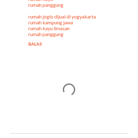
rumah panggung
e
n
rumah joglo dijual di yogyakarta
rumah kampung jawa
t
rumah kayu limasan
a
rumah panggung
r
BALAS